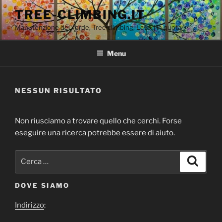
Salta
TREE-CLIMBING.IT
al
Manutenzione del verde, Tree climbing, Lavori in quota
contenuto
Menu
NESSUN RISULTATO
Non riusciamo a trovare quello che cerchi. Forse
eseguire una ricerca potrebbe essere di aiuto.
Cerca:
Cerca
DOVE SIAMO
Indirizzo
: