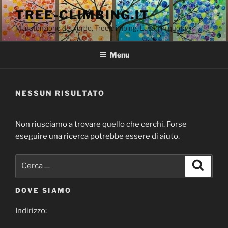
Salta
TREE-CLIMBING.IT
al
Manutenzione del verde, Tree climbing, Lavori in quota
contenuto
Menu
NESSUN RISULTATO
Non riusciamo a trovare quello che cerchi. Forse
eseguire una ricerca potrebbe essere di aiuto.
Cerca:
Cerca
DOVE SIAMO
Indirizzo
: