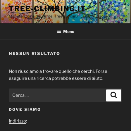
Salta
TREE-CLIMBING.IT
al
Manutenzione del verde, Tree climbing, Lavori in quota
contenuto
Menu
NESSUN RISULTATO
Non riusciamo a trovare quello che cerchi. Forse
eseguire una ricerca potrebbe essere di aiuto.
Cerca:
Cerca
DOVE SIAMO
Indirizzo
: