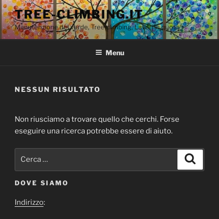
Salta
TREE-CLIMBING.IT
al
Manutenzione del verde, Tree climbing, Lavori in quota
contenuto
Menu
NESSUN RISULTATO
Non riusciamo a trovare quello che cerchi. Forse
eseguire una ricerca potrebbe essere di aiuto.
Cerca:
Cerca
DOVE SIAMO
Indirizzo
: