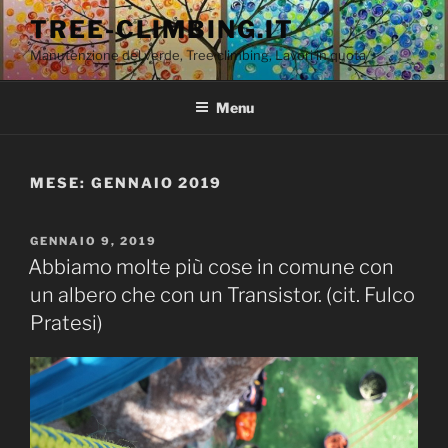
Salta
TREE-CLIMBING.IT
al
Manutenzione del verde, Tree climbing, Lavori in quota
contenuto
Menu
MESE:
GENNAIO 2019
PUBBLICATO
GENNAIO 9, 2019
IL
Abbiamo molte più cose in comune con
un albero che con un Transistor. (cit. Fulco
Pratesi)