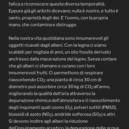
fatica a riconoscere questa diversa temporalità.
Eppure già gli antichi dicevano: nulla è nostro, e tutto è
santo, proprietà degli dei. E’ l’uomo, con la propria
mano, che contamina e distrugge.
Nella nostra vita quotidiana sono innumerevoli gli
oggetti ricavati dagli alberi. Con la legna ci siamo
scaldati per migliaia di anni, un olio fossile derivato
anch’esso dalla macerazione del legno. Senza contare
che gli alberi ci sfamano e curano con i loro
innumerevoli frutti. Ci permettono di respirare
riassorbendo CO
: una pianta di circa 30 cm di
2
diametro può assorbire circa 30 kg di CO
all’anno,
2
migliorando la qualità dell’aria attraverso la
depurazione chimica dell’atmosfera e il riassorbimento
degli inquinanti quali ozono (O
), polveri sottili (PM10),
2
biossidi di azoto (NO
), anidride solforosa (SO
) e altri.
2
2
Si devono inoltre agli alberi la riduzione
dell’inquinamento acustico, la depurazione delle acque,